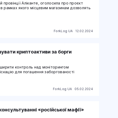
ій провінції Аліканте, оголосила про проєкт
, в рамках якого місцевим магазинам дозволять
ForkLog UA
12.02.2024
вувати криптоактиви за борги
розширити контроль над моніторингом
фіскацію для погашення заборгованості
ForkLog UA
05.02.2024
 консультуванні «російської мафії»