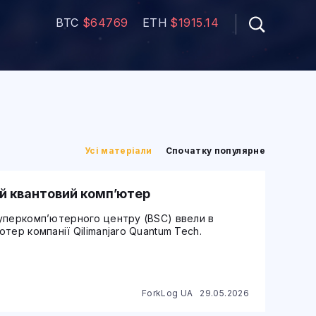
BTC
$64769
ETH
$1915.14
Усі матеріали
Спочатку популярне
ий квантовий комп’ютер
уперкомп’ютерного центру (BSC) ввели в
тер компанії Qilimanjaro Quantum Tech.
ForkLog UA
29.05.2026