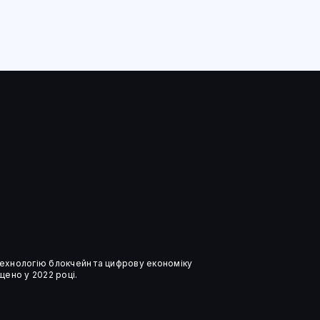
 технологію блокчейн та цифрову економіку
ено у 2022 році.