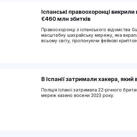
Іспанські правоохоронці викрили
€460 млн збитків
Правоохоронці з іспанського відомства Gua
масштабну шахрайську мережу, яка вкрал
всьому світу, пропонуючи фейкові криптоін
В Іспанії затримали хакера, який
Поліція Іспанії затримала 22-річного брит
мереж казино восени 2023 року.