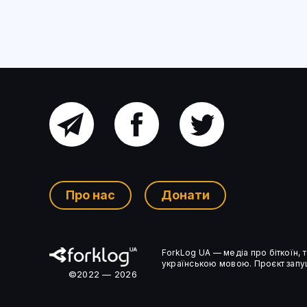
Головний
Facebook
Twitter
канал
Про нас
Донати
Ком’юніті-
ForkLog UA — медіа про біткоїн,
чат
українською мовою. Проєкт запущ
©2022 — 2026