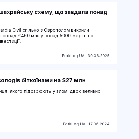
 шахрайську схему, що завдала понад
rdia Civil спільно з Європолом викрили
а понад €460 млн у понад 5000 жертв по
вестиції.
ForkLog UA
30.06.2025
 володів біткоїнами на $27 млн
анця, якого підозрюють у зломі двох великих
ForkLog UA
17.06.2024