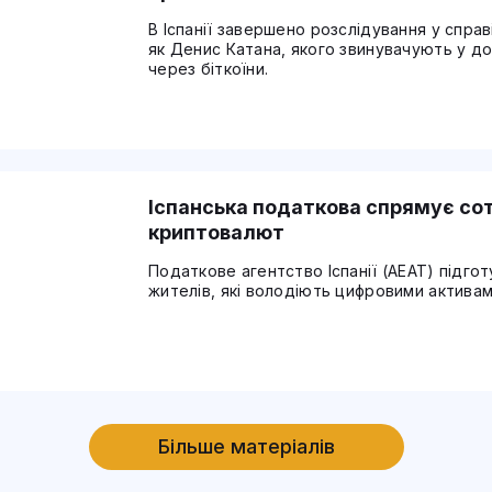
В Іспанії завершено розслідування у спра
як Денис Катана, якого звинувачують у до
через біткоїни.
Іспанська податкова спрямує со
криптовалют
Податкове агентство Іспанії (AEAT) підго
жителів, які володіють цифровими активам
Більше матеріалів