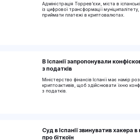
Адміністрація Торрев’єхи, міста в іспанськ
із цифрової трансформації муніципалітету
приймати платежі в криптовалютах.
В Іспанії запропонували конфіско
з податків
Міністерство фінансів Іспанії має намір 
криптоактивів, щоб здійснювати їхню кон
з податків.
Суд в Іспанії звинуватив хакера в
про біткоїн