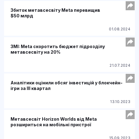
Збиток метавсесвіту Meta перевищив
$50 млрд
01.08.2024
ЗМІ: Meta скоротить бюджет підрозділу
метавсесвіту на 20%
21.07.2024
Аналітики оцінили обсяг інвестицій у блокчейн-
ігри за III квартал
13.10.2023
Метавсесвіт Horizon Worlds від Meta
розшириться на мобільні пристрої
15.09.2023