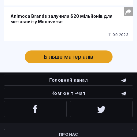
Animoca Brands залучила $20 мільйонів для
метавсвіту Mocaverse
11.09.2023
Більше матеріалів
Головний канал
Ком’юніті-чат
Facebook
Twitter
ПРО НАС