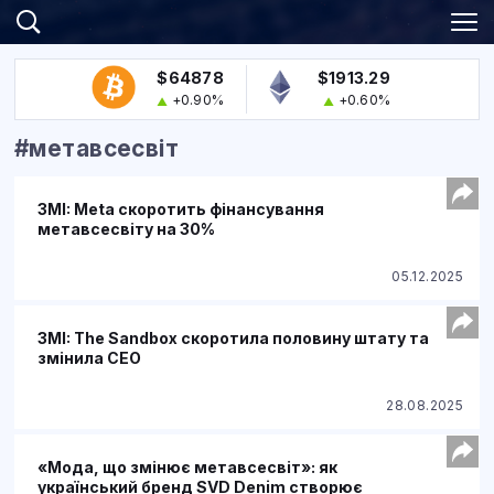
$64878
$1913.29
+0.90%
+0.60%
#метавсесвіт
ЗМІ: Meta скоротить фінансування
метавсесвіту на 30%
05.12.2025
ЗМІ: The Sandbox скоротила половину штату та
змінила CEO
28.08.2025
«Мода, що змінює метавсесвіт»: як
український бренд SVD Denim створює