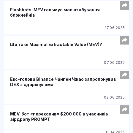
Flashbots: MEV гальмує масштабування
блокчейнів
17.06.2025
Що таке Maximal Extractable Value (MEV)?
07.06.2025
Екс-голова Binance Чанпен Чжао запропонував
DEX з «даркпулом»
02.06.2025
MEV-бот «перехопив» $200 000 в учасників
аірдропу PROMPT
11.04.2025