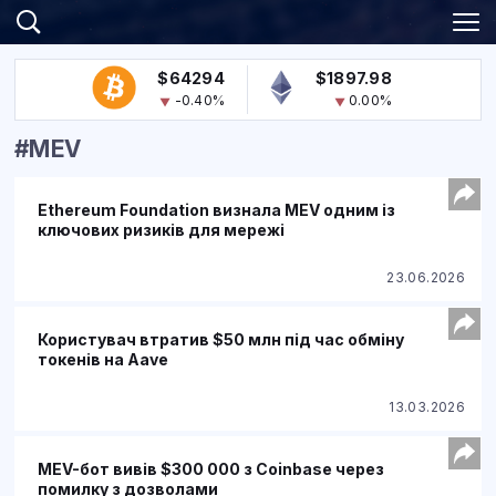
$64294
$1897.98
-0.40%
0.00%
#MEV
Ethereum Foundation визнала MEV одним із
ключових ризиків для мережі
23.06.2026
Користувач втратив $50 млн під час обміну
токенів на Aave
13.03.2026
MEV-бот вивів $300 000 з Coinbase через
помилку з дозволами