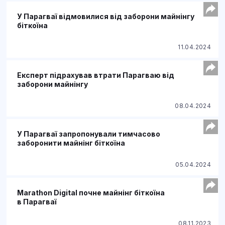
У Парагваї відмовилися від заборони майнінгу
біткоїна
11.04.2024
Експерт підрахував втрати Парагваю від
заборони майнінгу
08.04.2024
У Парагваї запропонували тимчасово
заборонити майнінг біткоїна
05.04.2024
Marathon Digital почне майнінг біткоїна
в Парагваї
08.11.2023