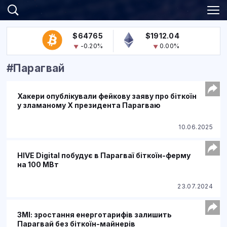
$64765
$1912.04
-0.20%
0.00%
#Парагвай
Хакери опублікували фейкову заяву про біткоїн
у зламаному Х президента Парагваю
10.06.2025
HIVE Digital побудує в Парагваї біткоїн-ферму
на 100 МВт
23.07.2024
ЗМІ: зростання енерготарифів залишить
Парагвай без біткоїн-майнерів