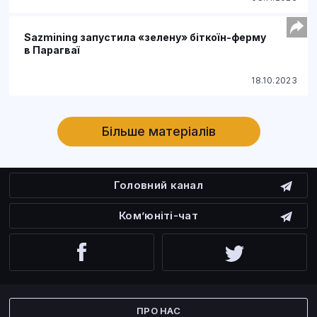
Sazmining запустила «зелену» біткоїн-ферму
в Парагваї
18.10.2023
Більше матеріалів
Головний канал
Ком’юніті-чат
Facebook
Twitter
ПРО НАС