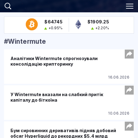
$64745
$1909.25
+0.95%
+2.20%
#Wintermute
Аналітики Wintermute спрогнозували
консолідацію крипторинку
16.06.2026
У Wintermute вказали на слабкий притік
капіталу до біткоїна
10.06.2026
Бум сировинних деривативів підняв добовий
обсяг Hyperliquid до рекордних $5,4 млрд