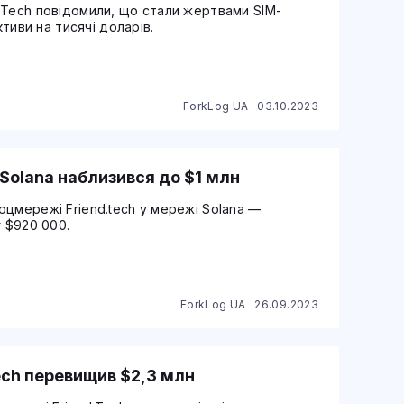
.Tech повідомили, що стали жертвами SIM-
ктиви на тисячі доларів.
ForkLog UA
03.10.2023
а Solana наблизився до $1 млн
оцмережі Friend.tech у мережі Solana —
г $920 000.
ForkLog UA
26.09.2023
Tech перевищив $2,3 млн