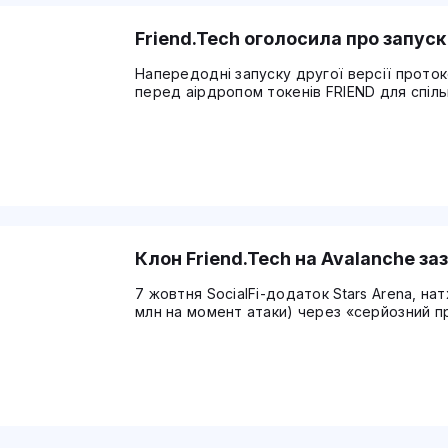
Friend.Tech оголосила про запуск 
Напередодні запуску другої версії прото
перед аірдропом токенів FRIEND для спіль
Клон Friend.Tech на Avalanche за
7 жовтня SocialFi-додаток Stars Arena, на
млн на момент атаки) через «серйозний пр