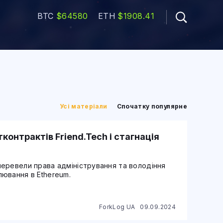
BTC
$64580
ETH
$1908.41
Усі матеріали
Спочатку популярне
контрактів Friend.Tech і стагнація
еревели права адміністрування та володіння
ювання в Ethereum.
ForkLog UA
09.09.2024