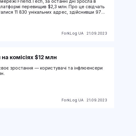
мережі Friend.Tech, за останні дні зросла в
а платформі перевищив $2,3 млн. Про це свідчать
алися 11 830 унікальних адрес, здійснивши 97
ch становлять 15 590 і 93 280 відповідно.
ForkLog UA
21.09.2023
 на комісіях $12 млн
воє зростання — користувачі та інфлюенсери
н.
ForkLog UA
21.09.2023