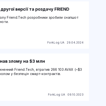
другої версії та роздачу FRIEND
колу Friend.Tech розробники зробили снапшот
ноти.
ForkLog UA
29.04.2024
знав злому на $3 млн
тхненний Friend.Tech, втратив 266 103 AVAX (~$3
олом у безпеці» смарт-контрактів.
ForkLog UA
09.10.2023