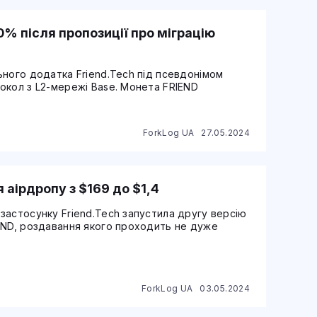
0% після пропозиції про міграцію
ьного додатка Friend.Tech під псевдонімом
окол з L2-мережі Base. Монета FRIEND
ForkLog UA
27.05.2024
 аірдропу з $169 до $1,4
застосунку Friend.Tech запустила другу версію
END, роздавання якого проходить не дуже
ForkLog UA
03.05.2024