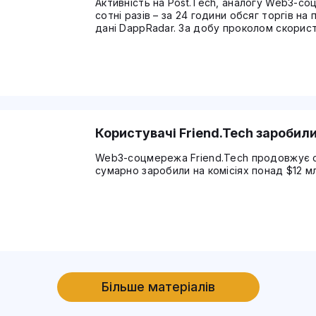
Активність на Post.Tech, аналогу Web3-соц
сотні разів – за 24 години обсяг торгів н
дані DappRadar. За добу проколом скорист
390 транзакцій. Ці ж показники у Friend.Te
Post.Tech запустили […]
Користувачі Friend.Tech заробили
Web3-соцмережа Friend.Tech продовжує с
сумарно заробили на комісіях понад $12 мл
Більше матеріалів