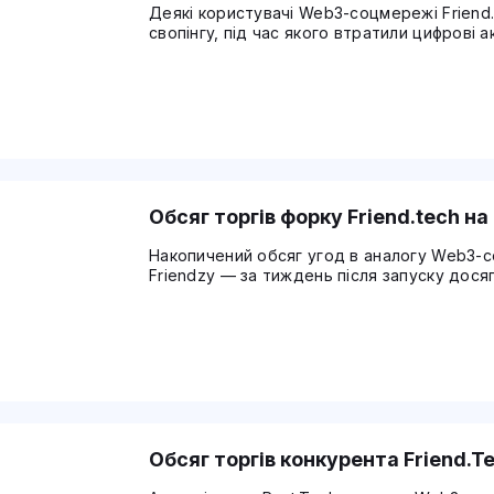
Деякі користувачі Web3-соцмережі Friend
свопінгу, під час якого втратили цифрові а
Обсяг торгів форку Friend.tech н
Накопичений обсяг угод в аналогу Web3-с
Friendzy — за тиждень після запуску дося
Обсяг торгів конкурента Friend.