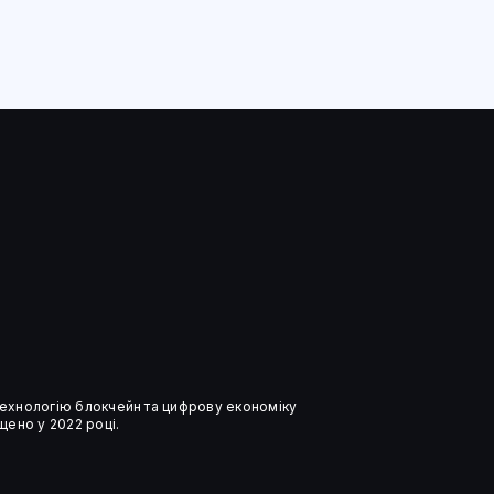
 технологію блокчейн та цифрову економіку
ено у 2022 році.