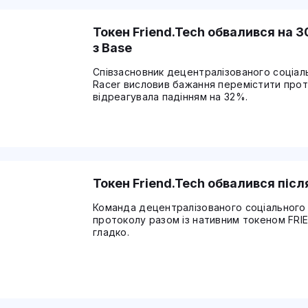
Токен Friend.Tech обвалився на 3
з Base
Співзасновник децентралізованого соціал
Racer висловив бажання перемістити прот
відреагувала падінням на 32%.
Токен Friend.Tech обвалився після
Команда децентралізованого соціального 
протоколу разом із нативним токеном FRI
гладко.