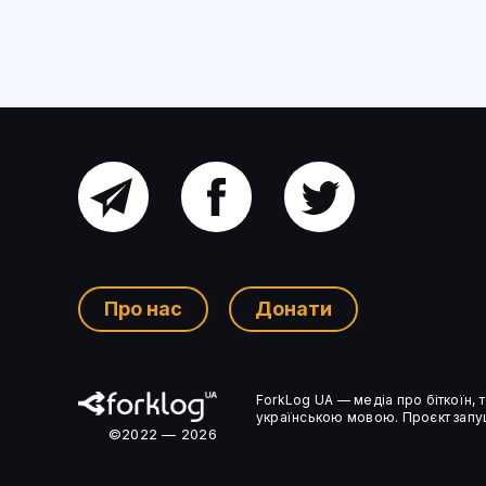
Головний
Facebook
Twitter
канал
Про нас
Донати
Ком’юніті-
ForkLog UA — медіа про біткоїн,
чат
українською мовою. Проєкт запущ
©2022 — 2026