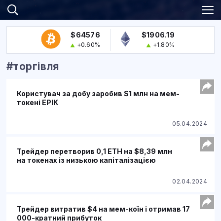
$64576
$1906.19
+0.60%
+1.80%
#торгівля
Користувач за добу заробив $1 млн на мем-
токені EPIK
05.04.2024
Трейдер перетворив 0,1 ETH на $8,39 млн
на токенах із низькою капіталізацією
02.04.2024
Трейдер витратив $4 на мем-коїн і отримав 17
000-кратний прибуток