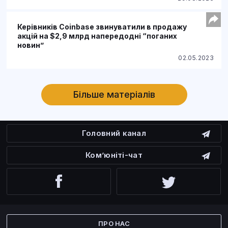
Керівників Coinbase звинуватили в продажу
акцій на $2,9 млрд напередодні “поганих
новин”
02.05.2023
Більше матеріалів
Головний канал
Ком’юніті-чат
Facebook
Twitter
ПРО НАС