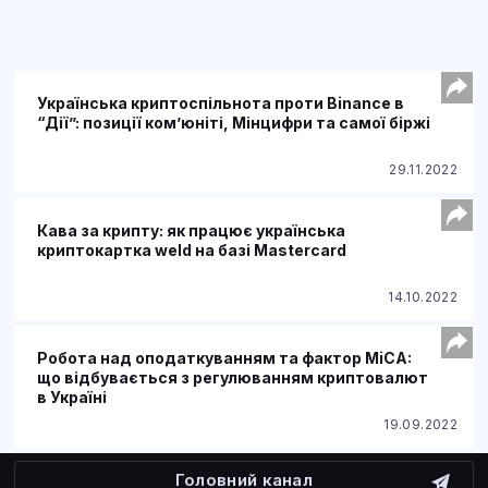
Українська криптоспільнота проти Binance в
“Дії”: позиції ком’юніті, Мінцифри та самої біржі
29.11.2022
Кава за крипту: як працює українська
криптокартка weld на базі Mastercard
14.10.2022
Робота над оподаткуванням та фактор MiCA:
що відбувається з регулюванням криптовалют
в Україні
19.09.2022
Головний канал