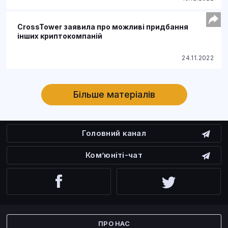
CrossTower заявила про можливі придбання
інших криптокомпаній
24.11.2022
Більше матеріалів
Головний канал
Ком’юніті-чат
Facebook
Twitter
ПРО НАС