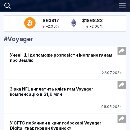
$63817
$1868.83
-2.00%
-2.60%
#Voyager
Учені: ШІ допоможе розповісти інопланетянам
про Землю
22.07.2024
Зірка NFL виплатить клієнтам Voyager
компенсацію в $1,9 млн
08.05.2024
У CFTC побачили в криптоброкері Voyager
Digital «картковий будинок»